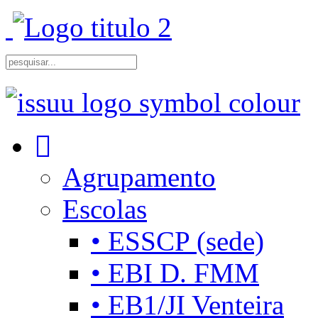
Agrupamento
Escolas
• ESSCP (sede)
• EBI D. FMM
• EB1/JI Venteira