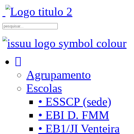
Agrupamento
Escolas
• ESSCP (sede)
• EBI D. FMM
• EB1/JI Venteira