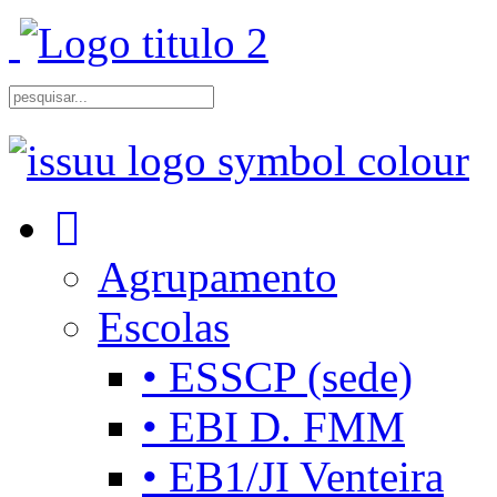
Agrupamento
Escolas
• ESSCP (sede)
• EBI D. FMM
• EB1/JI Venteira