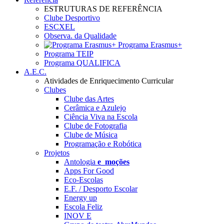
ESTRUTURAS DE REFERÊNCIA
Clube Desportivo
ESCXEL
Observa. da Qualidade
Programa Erasmus+
Programa TEIP
Programa QUALIFICA
A.E.C.
Atividades de Enriquecimento Curricular
Clubes
Clube das Artes
Cerâmica e Azulejo
Ciência Viva na Escola
Clube de Fotografia
Clube de Música
Programação e Robótica
Projetos
Antologia
e_moções
Apps For Good
Eco-Escolas
E.F. / Desporto Escolar
Energy up
Escola Feliz
INOV E