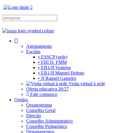
Agrupamento
Escolas
• ESSCP (sede)
• EBI D. FMM
• EB1/JI Venteira
• EB1/JI Manuel Heleno
• JI Raquel Gameiro
Visita virtual à sede
Oferta educativa 26/27
Fale connosco
Orgãos
Organograma
Conselho Geral
Direção
Conselho Administrativo
Conselho Pedagógico
Departamentos