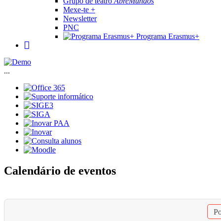
Grupo de teatro
AbreMundos
Mexe-te +
Newsletter
PNC
Programa Erasmus+
...
Calendário de eventos
Po