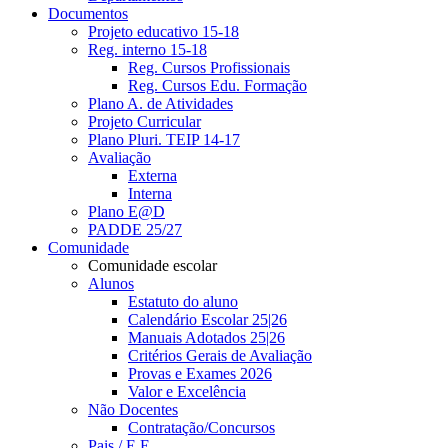
Documentos
Projeto educativo 15-18
Reg. interno 15-18
Reg. Cursos Profissionais
Reg. Cursos Edu. Formação
Plano A. de Atividades
Projeto Curricular
Plano Pluri. TEIP 14-17
Avaliação
Externa
Interna
Plano E@D
PADDE 25/27
Comunidade
Comunidade escolar
Alunos
Estatuto do aluno
Calendário Escolar 25|26
Manuais Adotados 25|26
Critérios Gerais de Avaliação
Provas e Exames 2026
Valor e Excelência
Não Docentes
Contratação/Concursos
Pais / E.E.