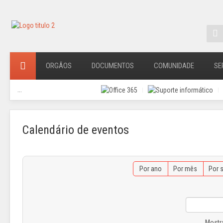
ORGÃOS
DOCUMENTOS
COMUNIDADE
SE
...
Calendário de eventos
Por ano
Por mês
Por 
Mostr