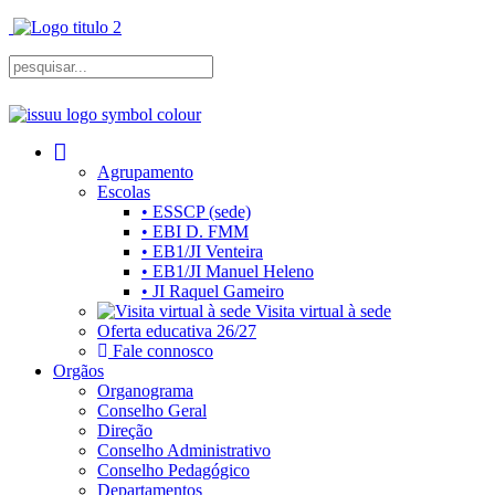
Agrupamento
Escolas
• ESSCP (sede)
• EBI D. FMM
• EB1/JI Venteira
• EB1/JI Manuel Heleno
• JI Raquel Gameiro
Visita virtual à sede
Oferta educativa 26/27
Fale connosco
Orgãos
Organograma
Conselho Geral
Direção
Conselho Administrativo
Conselho Pedagógico
Departamentos