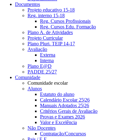
Documentos
Projeto educativo 15-18
Reg. interno 15-18
Reg. Cursos Profissionais
Reg. Cursos Edu. Formação
Plano A. de Atividades
Projeto Curricular
Plano Pluri. TEIP 14-17
Avaliação
Externa
Interna
Plano E@D
PADDE 25/27
Comunidade
Comunidade escolar
Alunos
Estatuto do aluno
Calendário Escolar 25|26
Manuais Adotados 25|26
Critérios Gerais de Avaliação
Provas e Exames 2026
Valor e Excelência
Não Docentes
Contratação/Concursos
Pais / E.E.