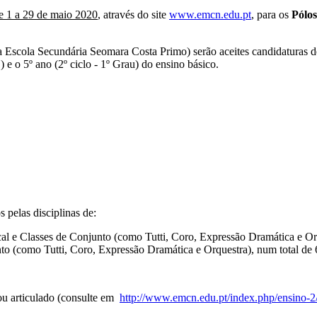
e 1 a 29 de maio 2020
, através do site
www.emcn.edu.pt
, para os
Pólos
 Escola Secundária Seomara Costa Primo) serão aceites candidaturas de
e o 5º ano (2º ciclo - 1º Grau) do ensino básico.
 pelas disciplinas de:
al e Classes de Conjunto (como Tutti, Coro, Expressão Dramática e Orq
to (como Tutti, Coro, Expressão Dramática e Orquestra), num total de 
 ou articulado (consulte em
http://www.emcn.edu.pt/index.php/ensino-2