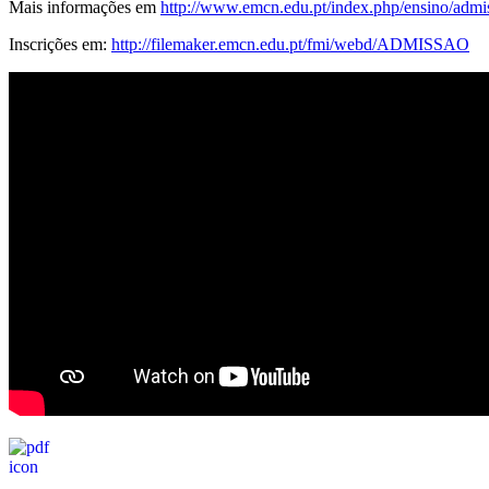
Mais informações em
http://www.emcn.edu.pt/index.php/ensino/admi
Inscrições em:
http://filemaker.emcn.edu.pt/fmi/webd/ADMISSAO