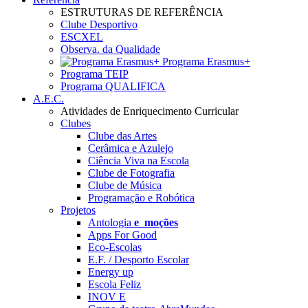
ESTRUTURAS DE REFERÊNCIA
Clube Desportivo
ESCXEL
Observa. da Qualidade
Programa Erasmus+
Programa TEIP
Programa QUALIFICA
A.E.C.
Atividades de Enriquecimento Curricular
Clubes
Clube das Artes
Cerâmica e Azulejo
Ciência Viva na Escola
Clube de Fotografia
Clube de Música
Programação e Robótica
Projetos
Antologia
e_moções
Apps For Good
Eco-Escolas
E.F. / Desporto Escolar
Energy up
Escola Feliz
INOV E