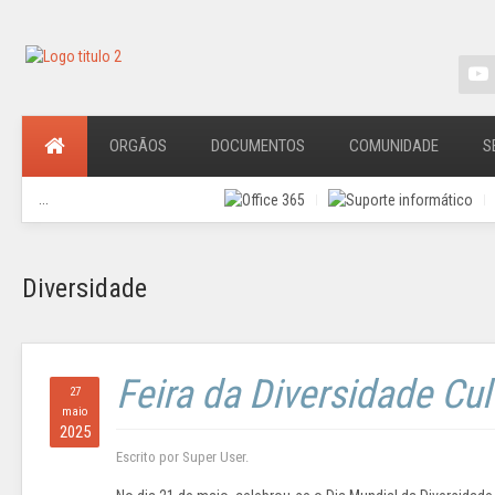
ORGÃOS
DOCUMENTOS
COMUNIDADE
S
...
Diversidade
Feira da Diversidade Cul
27
maio
2025
Escrito por Super User.