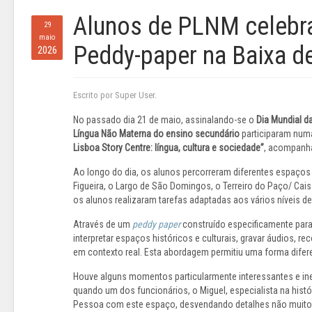
Alunos de PLNM celebra
29
maio
Peddy-paper na Baixa d
2026
Escrito por Super User.
No passado dia 21 de maio, assinalando-se o
Dia Mundial d
Língua Não Materna do ensino secundário
participaram numa
Lisboa Story Centre: língua, cultura e sociedade”
, acompanha
Ao longo do dia, os alunos percorreram diferentes espaços
Figueira, o Largo de São Domingos, o Terreiro do Paço/ Cai
os alunos realizaram tarefas adaptadas aos vários níveis de p
Através de um
peddy paper
construído especificamente para o
interpretar espaços históricos e culturais, gravar áudios, 
em contexto real. Esta abordagem permitiu uma forma diferent
Houve alguns momentos particularmente interessantes e ines
quando um dos funcionários, o Miguel, especialista na histó
Pessoa com este espaço, desvendando detalhes não muito