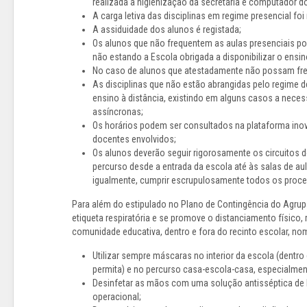
realizada a higienização da secretária e computador d
A carga letiva das disciplinas em regime presencial f
A assiduidade dos alunos é registada;
Os alunos que não frequentem as aulas presenciais po
não estando a Escola obrigada a disponibilizar o ensin
No caso de alunos que atestadamente não possam freque
As disciplinas que não estão abrangidas pelo regime de
ensino à distância, existindo em alguns casos a neces
assíncronas;
Os horários podem ser consultados na plataforma ino
docentes envolvidos;
Os alunos deverão seguir rigorosamente os circuitos 
percurso desde a entrada da escola até às salas de aul
igualmente, cumprir escrupulosamente todos os proc
Para além do estipulado no Plano de Contingência do Agru
etiqueta respiratória e se promove o distanciamento físico
comunidade educativa, dentro e fora do recinto escolar, n
Utilizar sempre máscaras no interior da escola (dentro
permita) e no percurso casa-escola-casa, especialment
Desinfetar as mãos com uma solução antisséptica de b
operacional;