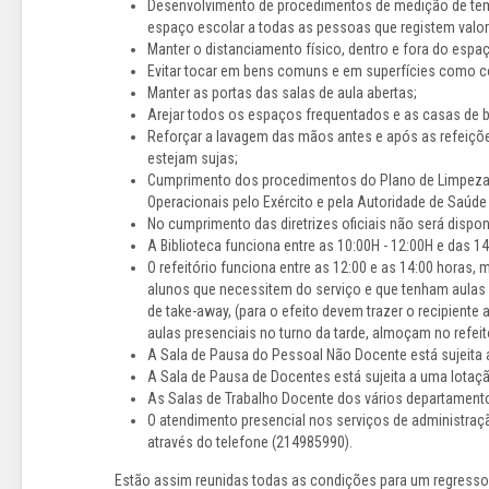
Desenvolvimento de procedimentos de medição de tempe
espaço escolar a todas as pessoas que registem valor
Manter o distanciamento físico, dentro e fora do espa
Evitar tocar em bens comuns e em superfícies como co
Manter as portas das salas de aula abertas;
Arejar todos os espaços frequentados e as casas de 
Reforçar a lavagem das mãos antes e após as refeiçõe
estejam sujas;
Cumprimento dos procedimentos do Plano de Limpeza 
Operacionais pelo Exército e pela Autoridade de Saúd
No cumprimento das diretrizes oficiais não será disponi
A Biblioteca funciona entre as 10:00H - 12:00H e das
O refeitório funciona entre as 12:00 e as 14:00 horas
alunos que necessitem do serviço e que tenham aulas
de take-away, (para o efeito devem trazer o recipient
aulas presenciais no turno da tarde, almoçam no refeitó
A Sala de Pausa do Pessoal Não Docente está sujeita
A Sala de Pausa de Docentes está sujeita a uma lota
As Salas de Trabalho Docente dos vários departamen
O atendimento presencial nos serviços de administraçã
através do telefone (214985990).
Estão assim reunidas todas as condições para um regresso