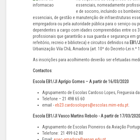
essenciais, nomeadamente profissio
e de socorro, incluindo os bombeiro
essenciais, de gestão e manutenção de infraestruturas ess
empregadora ou pela autoridade pública para o serviço ou p
dependentes a cargo com idades compreendidas entre os 
profissionais que garantirão a sua guarda e segurança em g
refeitório, recreio e biblioteca) e circuitos definidos na
EB1/J
Urbanização Vila Chã, Amadora (art. 10º do Decreto-Lei n.º 
As inscrições para acolhimento deverão ser efetuadas me
Contactos
:
Escola EB1/JI Aprígio Gomes – A partir de 16/03/2020
Agrupamento de Escolas Cardoso Lopes, Freguesia da
Telefone – 21 498 65 60
email -
eb23.cardosolopes@escolas.mim-edu.pt
.
Escola EB1/JI Vasco Martins Rebolo - A partir de 17/03/202
Agrupamento de Escolas Pioneiros da Aviação Portug
Telefone: 21 499 62 80
Email:
esec-amadora@aepap.edu.pt