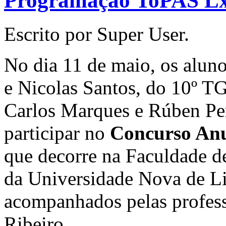
Programação ToPAS L
Escrito por Super User.
No dia 11 de maio, os alun
e
Nicolas Santos, do 10º TG
Carlos Marques e
Rúben Per
participar no
Concurso An
que decorre na Faculdade d
da
Universidade Nova de Li
acompanhados pelas profess
Ribeiro.