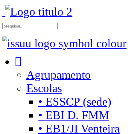
Agrupamento
Escolas
• ESSCP (sede)
• EBI D. FMM
• EB1/JI Venteira