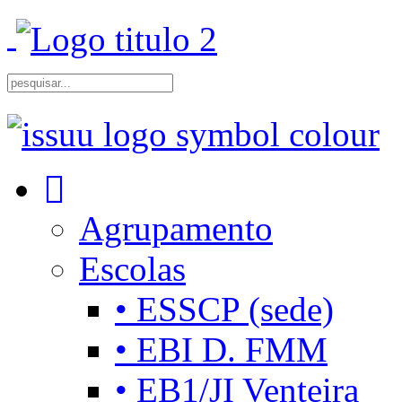
Agrupamento
Escolas
• ESSCP (sede)
• EBI D. FMM
• EB1/JI Venteira