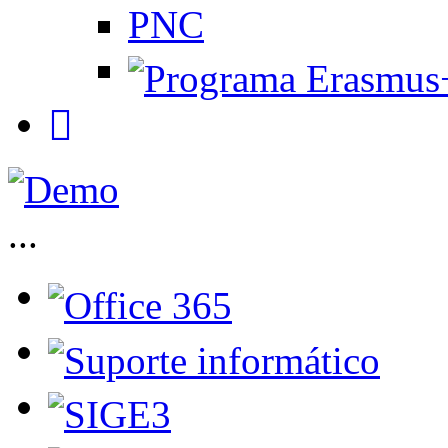
PNC
...