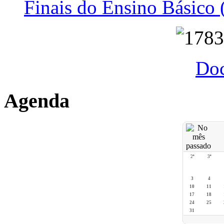
Finais do Ensino Básico 
Do
Agenda
2ª
3ª
3
4
10
11
17
18
24
25
31