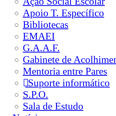
Ação Social Escolar
Apoio T. Específico
Bibliotecas
EMAEI
G.A.A.F.
Gabinete de Acolhime
Mentoria entre Pares
Suporte informático
S.P.O.
Sala de Estudo