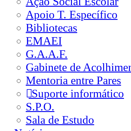
Ação Social Escolar
Apoio T. Específico
Bibliotecas
EMAEI
G.A.A.F.
Gabinete de Acolhime
Mentoria entre Pares
Suporte informático
S.P.O.
Sala de Estudo