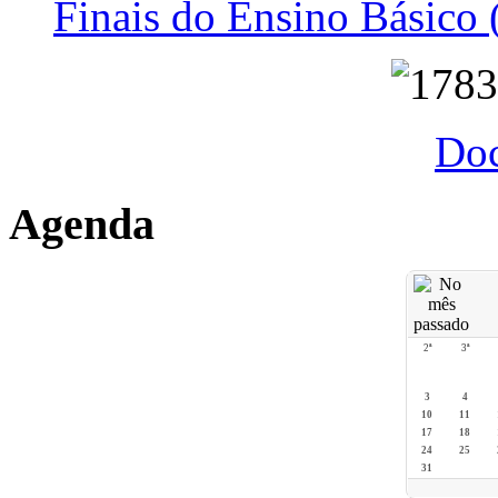
Finais do Ensino Básico 
Do
Agenda
2ª
3ª
3
4
10
11
17
18
24
25
31