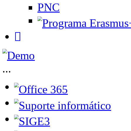
PNC
...