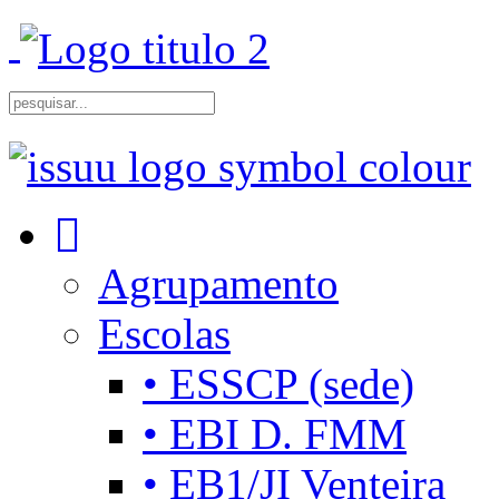
Agrupamento
Escolas
• ESSCP (sede)
• EBI D. FMM
• EB1/JI Venteira