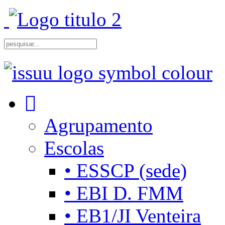
Agrupamento
Escolas
• ESSCP (sede)
• EBI D. FMM
• EB1/JI Venteira