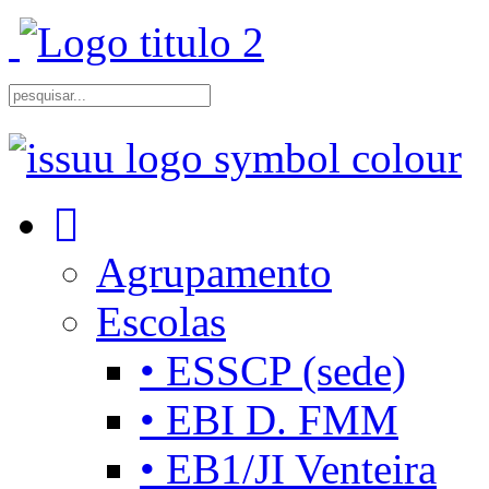
Agrupamento
Escolas
• ESSCP (sede)
• EBI D. FMM
• EB1/JI Venteira