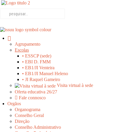
Agrupamento
Escolas
• ESSCP (sede)
• EBI D. FMM
• EB1/JI Venteira
• EB1/JI Manuel Heleno
• JI Raquel Gameiro
Visita virtual à sede
Oferta educativa 26/27
Fale connosco
Orgãos
Organograma
Conselho Geral
Direção
Conselho Administrativo