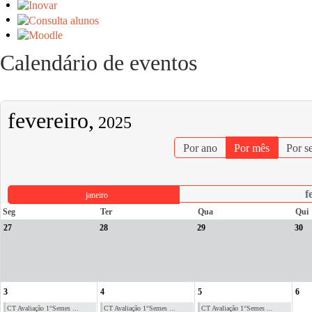
Calendário de eventos
fevereiro,
2025
Por ano
Por mês
Por s
f
janeiro
Seg
Ter
Qua
Qui
27
28
29
30
3
4
5
6
CT Avaliação 1°Semes ...
CT Avaliação 1°Semes ...
CT Avaliação 1°Semes ...