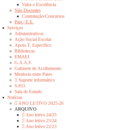
Valor e Excelência
Não Docentes
Contratação/Concursos
Pais / E.E.
Serviços
Administrativos
Ação Social Escolar
Apoio T. Específico
Bibliotecas
EMAEI
G.A.A.F.
Gabinete de Acolhimento
Mentoria entre Pares
Suporte informático
S.P.O.
Sala de Estudo
Notícias
ANO LETIVO 2025-26
ARQUIVO
Ano letivo 24/25
Ano letivo 23/24
Ano letivo 22/23