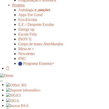
Programação e Robótica
Projetos
Antologia
e_moções
Apps For Good
Eco-Escolas
E.F. / Desporto Escolar
Energy up
Escola Feliz
INOV E
Grupo de teatro
AbreMundos
Mexe-te +
Newsletter
PNC
Programa Erasmus+
...