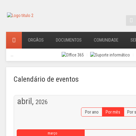
ORGÃOS
DOCUMENTOS
COMUNIDADE
SE
...
Calendário de eventos
abril,
2026
Por ano
Por mês
Por 
março