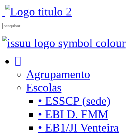
Agrupamento
Escolas
• ESSCP (sede)
• EBI D. FMM
• EB1/JI Venteira