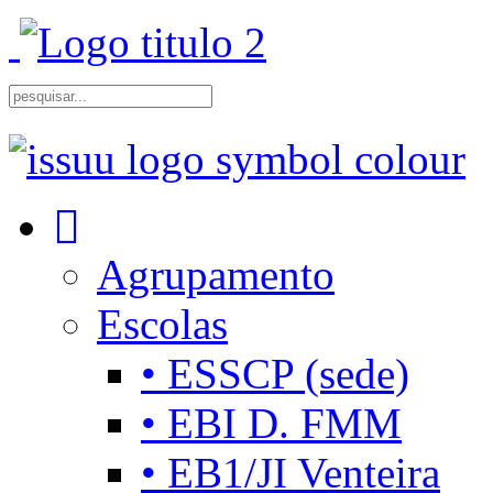
Agrupamento
Escolas
• ESSCP (sede)
• EBI D. FMM
• EB1/JI Venteira