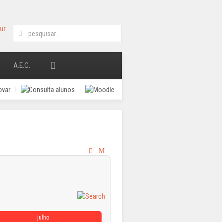
A.E.C.
julho