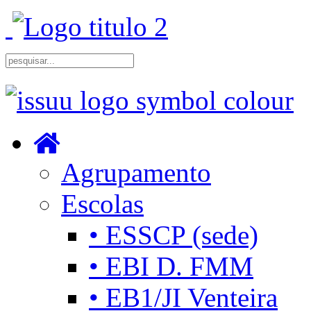
Agrupamento
Escolas
• ESSCP (sede)
• EBI D. FMM
• EB1/JI Venteira