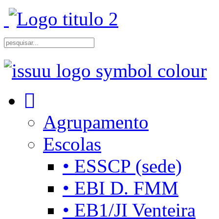
Agrupamento
Escolas
• ESSCP (sede)
• EBI D. FMM
• EB1/JI Venteira