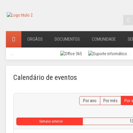
ORGÃOS
DOCUMENTOS
COMUNIDADE
SE
...
Calendário de eventos
Por ano
Por mês
Por 
13
Semana anterior