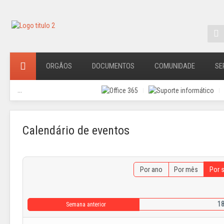
ORGÃOS
DOCUMENTOS
COMUNIDADE
SE
...
Calendário de eventos
Por ano
Por mês
Por 
18
Semana anterior