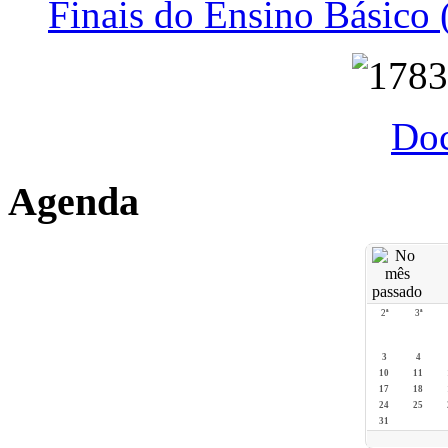
Finais do Ensino Básico 
Do
Agenda
2ª
3ª
3
4
10
11
17
18
24
25
31