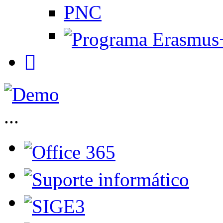
PNC
...