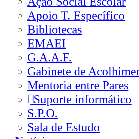
Ação Social Escolar
Apoio T. Específico
Bibliotecas
EMAEI
G.A.A.F.
Gabinete de Acolhime
Mentoria entre Pares
Suporte informático
S.P.O.
Sala de Estudo