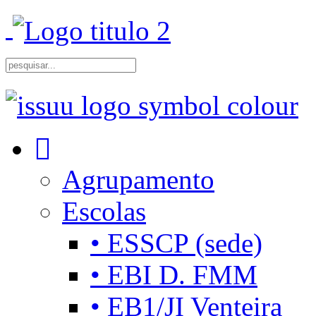
Agrupamento
Escolas
• ESSCP (sede)
• EBI D. FMM
• EB1/JI Venteira