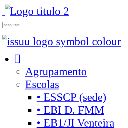
Agrupamento
Escolas
• ESSCP (sede)
• EBI D. FMM
• EB1/JI Venteira