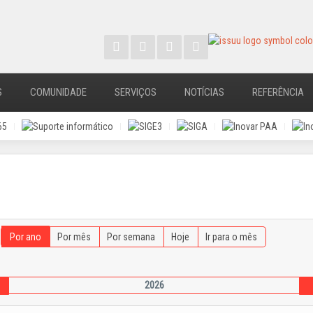
S
COMUNIDADE
SERVIÇOS
NOTÍCIAS
REFERÊNCIA
Por ano
Por mês
Por semana
Hoje
Ir para o mês
2026