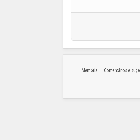
Pagination List Limit
Memória
Comentários e sug