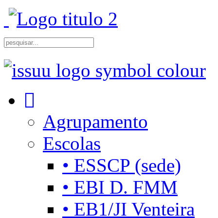
Agrupamento
Escolas
• ESSCP (sede)
• EBI D. FMM
• EB1/JI Venteira