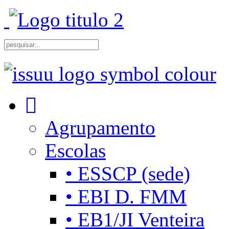
Agrupamento
Escolas
• ESSCP (sede)
• EBI D. FMM
• EB1/JI Venteira