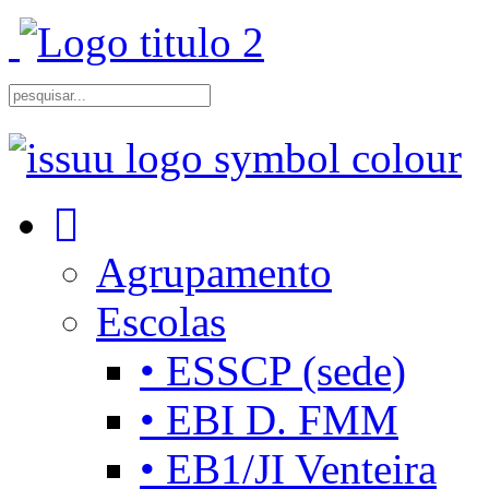
Agrupamento
Escolas
• ESSCP (sede)
• EBI D. FMM
• EB1/JI Venteira