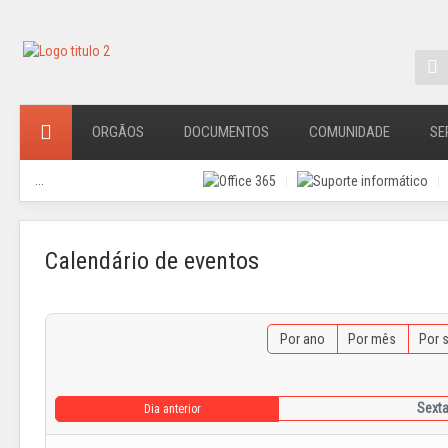
ORGÃOS
DOCUMENTOS
COMUNIDADE
SE
...
Calendário de eventos
Por ano
Por mês
Por 
Sexta
Dia anterior