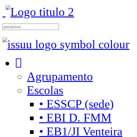
Agrupamento
Escolas
• ESSCP (sede)
• EBI D. FMM
• EB1/JI Venteira