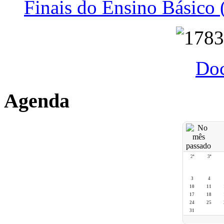
Finais do Ensino Básico 
Do
Agenda
2ª
3ª
3
4
10
11
17
18
24
25
31