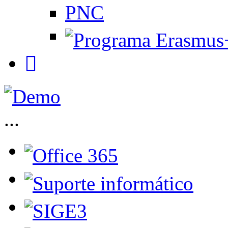
PNC
...