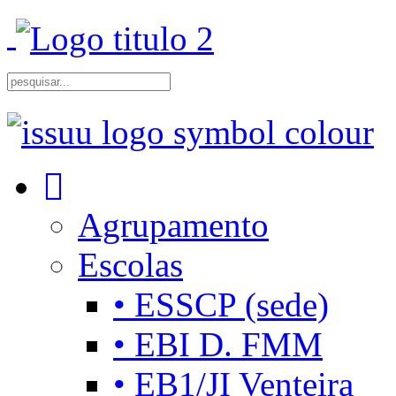
Agrupamento
Escolas
• ESSCP (sede)
• EBI D. FMM
• EB1/JI Venteira