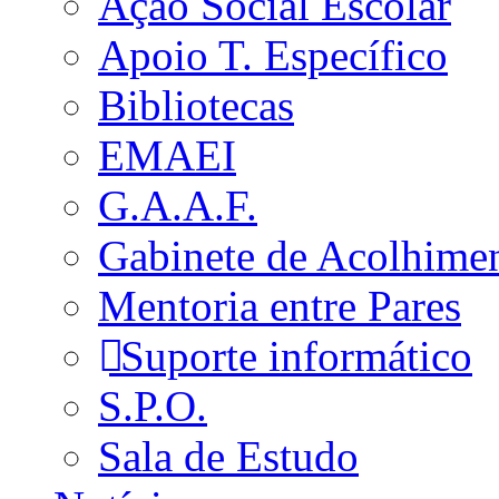
Ação Social Escolar
Apoio T. Específico
Bibliotecas
EMAEI
G.A.A.F.
Gabinete de Acolhime
Mentoria entre Pares
Suporte informático
S.P.O.
Sala de Estudo