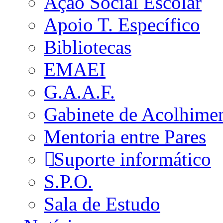
Ação Social Escolar
Apoio T. Específico
Bibliotecas
EMAEI
G.A.A.F.
Gabinete de Acolhime
Mentoria entre Pares
Suporte informático
S.P.O.
Sala de Estudo