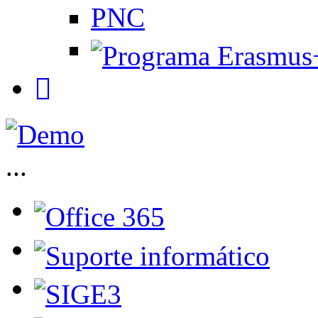
PNC
...