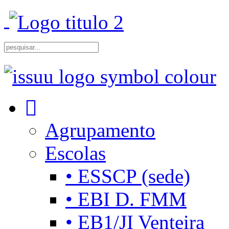
Agrupamento
Escolas
• ESSCP (sede)
• EBI D. FMM
• EB1/JI Venteira