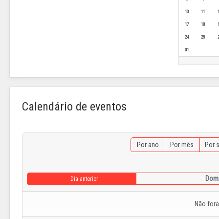
10
11
17
18
24
25
31
Calendário de eventos
Por ano
Por mês
Por 
Domi
Dia anterior
Não for