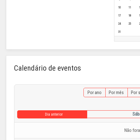
10
11
17
18
24
25
31
Calendário de eventos
Por ano
Por mês
Por 
Sába
Dia anterior
Não for