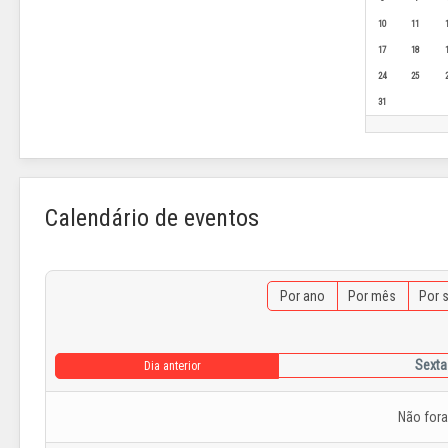
10
11
17
18
24
25
31
Calendário de eventos
Por ano
Por mês
Por 
Sexta-
Dia anterior
Não for