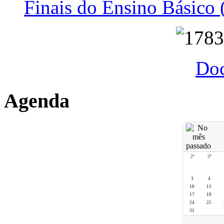
Finais do Ensino Básico 
Do
Agenda
2ª
3ª
3
4
10
11
17
18
24
25
31