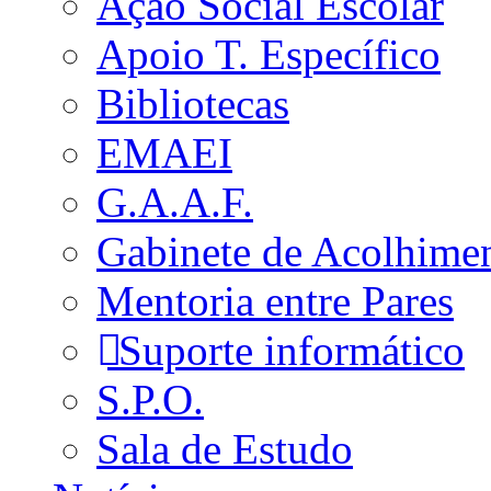
Ação Social Escolar
Apoio T. Específico
Bibliotecas
EMAEI
G.A.A.F.
Gabinete de Acolhime
Mentoria entre Pares
Suporte informático
S.P.O.
Sala de Estudo