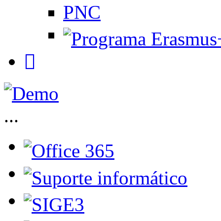
PNC
...