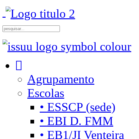
Agrupamento
Escolas
• ESSCP (sede)
• EBI D. FMM
• EB1/JI Venteira