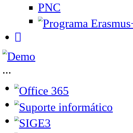
PNC
...