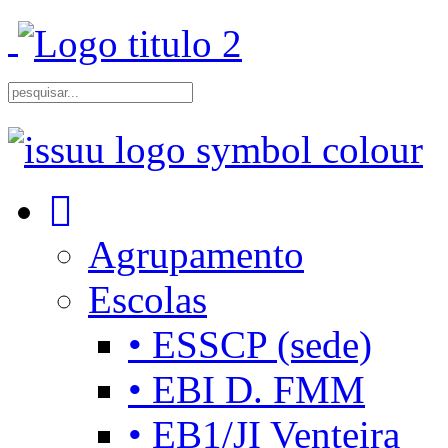
Agrupamento
Escolas
• ESSCP (sede)
• EBI D. FMM
• EB1/JI Venteira