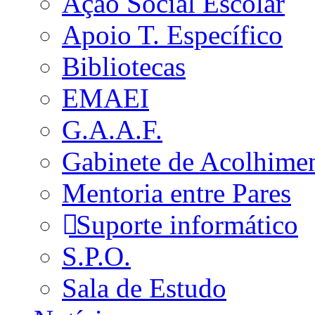
Ação Social Escolar
Apoio T. Específico
Bibliotecas
EMAEI
G.A.A.F.
Gabinete de Acolhime
Mentoria entre Pares
Suporte informático
S.P.O.
Sala de Estudo