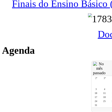
Finais do Ensino Básico 
Do
Agenda
2ª
3ª
3
4
10
11
17
18
24
25
31