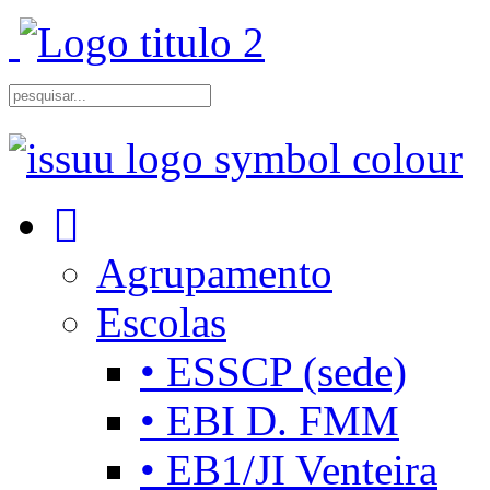
Agrupamento
Escolas
• ESSCP (sede)
• EBI D. FMM
• EB1/JI Venteira