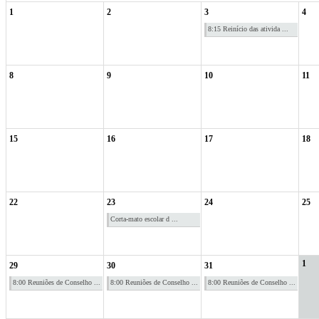
1
2
3
4
8:15 Reinício das ativida ...
8
9
10
11
15
16
17
18
22
23
24
25
Corta-mato escolar d ...
1
29
30
31
8:00 Reuniões de Conselho ...
8:00 Reuniões de Conselho ...
8:00 Reuniões de Conselho ...