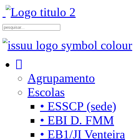
Agrupamento
Escolas
• ESSCP (sede)
• EBI D. FMM
• EB1/JI Venteira