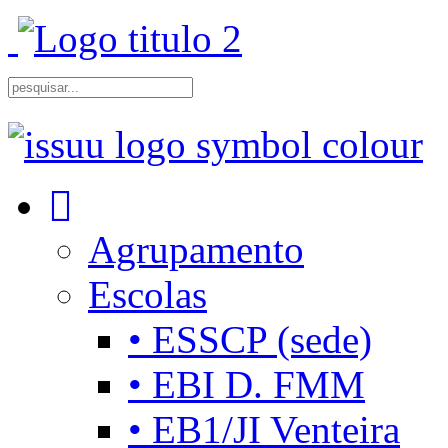
Agrupamento
Escolas
• ESSCP (sede)
• EBI D. FMM
• EB1/JI Venteira