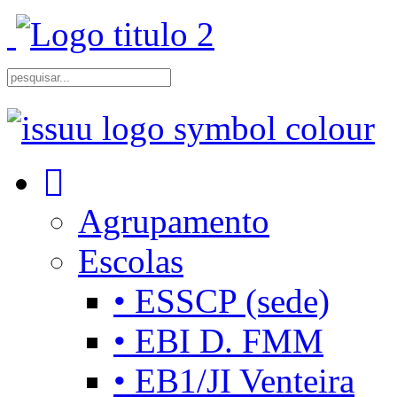
Agrupamento
Escolas
• ESSCP (sede)
• EBI D. FMM
• EB1/JI Venteira