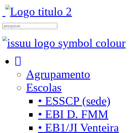
Agrupamento
Escolas
• ESSCP (sede)
• EBI D. FMM
• EB1/JI Venteira