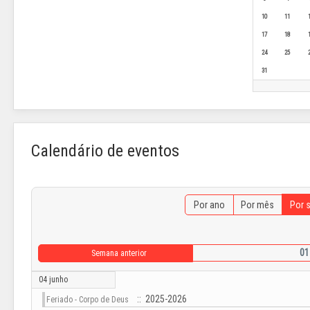
10
11
17
18
24
25
31
Calendário de eventos
Por ano
Por mês
Por 
01
Semana anterior
04 junho
:: 2025-2026
Feriado - Corpo de Deus