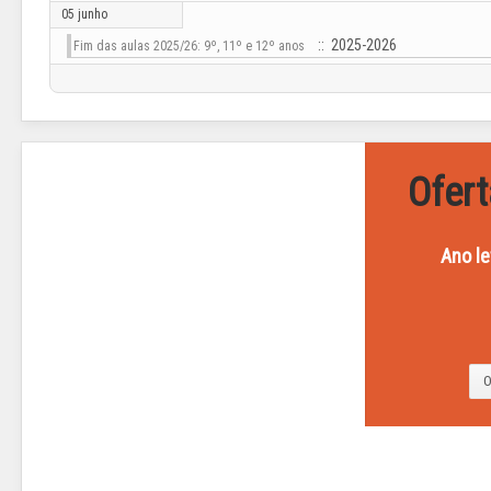
05 junho
:: 2025-2026
Fim das aulas 2025/26: 9º, 11º e 12º anos
Ofert
Ano le
A
direção
do
O
Agrupamento
informa
...
LER