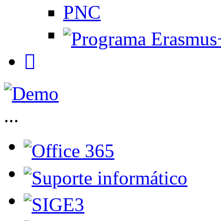
PNC
...