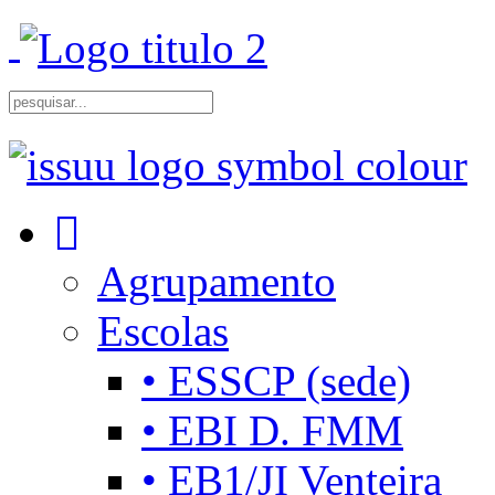
Agrupamento
Escolas
• ESSCP (sede)
• EBI D. FMM
• EB1/JI Venteira