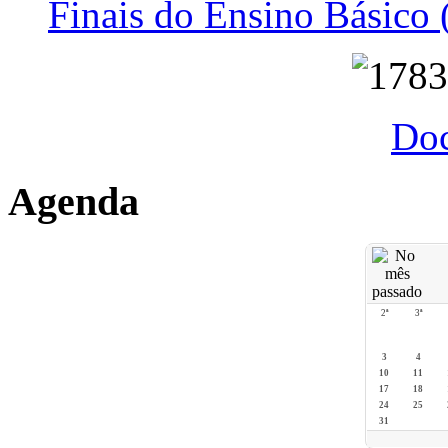
Finais do Ensino Básico 
Do
Agenda
2ª
3ª
3
4
10
11
17
18
24
25
31