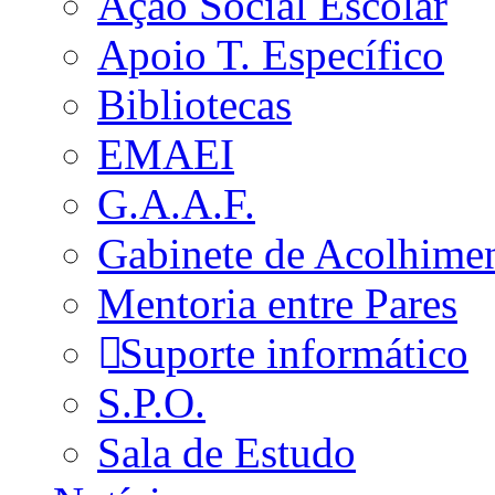
Ação Social Escolar
Apoio T. Específico
Bibliotecas
EMAEI
G.A.A.F.
Gabinete de Acolhime
Mentoria entre Pares
Suporte informático
S.P.O.
Sala de Estudo