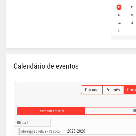
10
11
17
18
24
25
31
Calendário de eventos
Por ano
Por mês
Por 
06
Semana anterior
06 abril
:: 2025-2026
Interrupção letiva - Páscoa