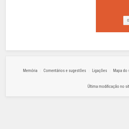
A
direção
do
O
Agrupamento
informa
...
LER
MAIS..
Memória
Comentários e sugestões
Ligações
Mapa do s
Última modificação no sit