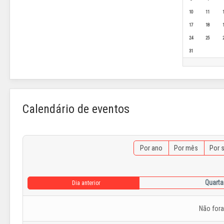
10
11
17
18
24
25
31
Calendário de eventos
Por ano
Por mês
Por 
Quarta
Dia anterior
Não for