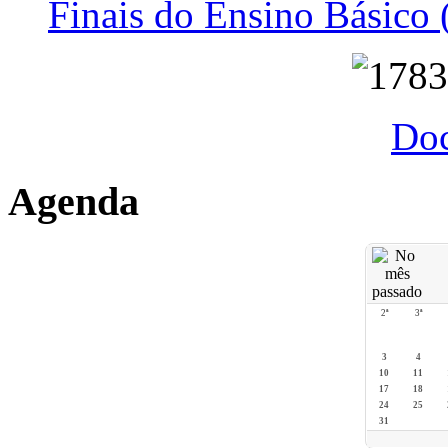
Finais do Ensino Básico 
Do
Agenda
2ª
3ª
3
4
10
11
17
18
24
25
31