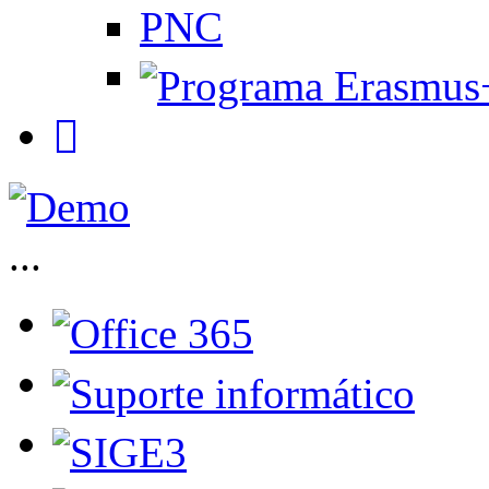
PNC
...