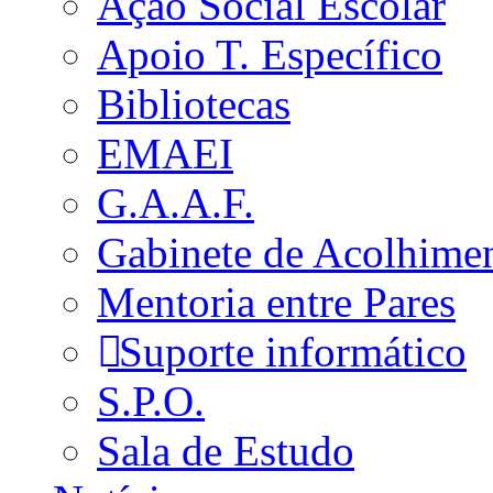
Ação Social Escolar
Apoio T. Específico
Bibliotecas
EMAEI
G.A.A.F.
Gabinete de Acolhime
Mentoria entre Pares
Suporte informático
S.P.O.
Sala de Estudo