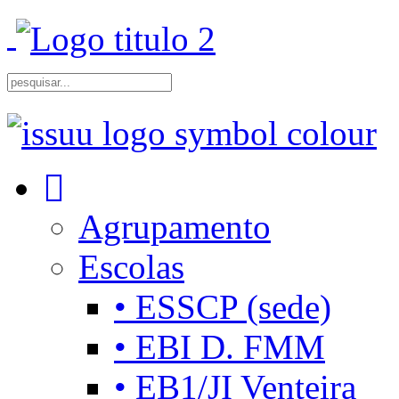
Agrupamento
Escolas
• ESSCP (sede)
• EBI D. FMM
• EB1/JI Venteira