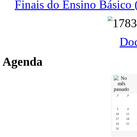
Finais do Ensino Básico 
Do
Agenda
2ª
3ª
3
4
10
11
17
18
24
25
31