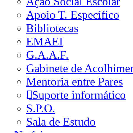
Ação Social Escolar
Apoio T. Específico
Bibliotecas
EMAEI
G.A.A.F.
Gabinete de Acolhime
Mentoria entre Pares
Suporte informático
S.P.O.
Sala de Estudo