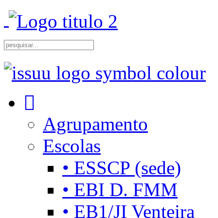
Agrupamento
Escolas
• ESSCP (sede)
• EBI D. FMM
• EB1/JI Venteira