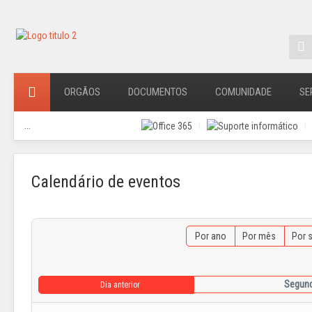
ORGÃOS
DOCUMENTOS
COMUNIDADE
SE
...
Calendário de eventos
Por ano
Por mês
Por 
Segunda
Dia anterior