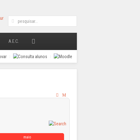
A.E.C.
maio